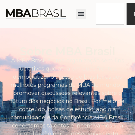
Sobre MBA Brasil
A MBA Brasil é uma organização sem fins
lucrativos que atua em duas frentes:
democratizar o acesso de brasileiros aos
melhores programas de MBA do mundo e
promover discussões relevantes sobre o
futuro dos negócios no Brasil. Por meio de
conteúdo, bolsas de estudo, apoio à
comunidade e da Conferência MBA Brasil,
conectamos talentos e incentivamos sua
contribuição para o desenvolvimento