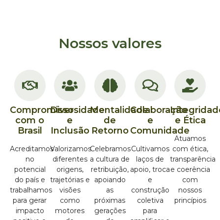
Nossos valores
Compromisso
Diversidade
Mentalidade
Colaboração
Integridad
com o
e
de
e
e Ética
Brasil
Inclusão
Retorno
Comunidade
Atuamos
Acreditamos
Valorizamos
Celebramos
Cultivamos
com ética,
no
diferentes
a cultura de
laços de
transparência
potencial
origens,
retribuição,
apoio, troca
e coerência
do país e
trajetórias e
apoiando
e
com
trabalhamos
visões
as
construção
nossos
para gerar
como
próximas
coletiva
princípios
impacto
motores
gerações
para