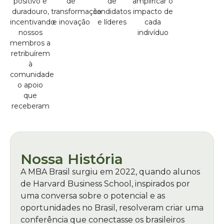
positivo e
de
de
amplificar o
duradouro,
transformação
candidatos
impacto de
incentivando
e inovação
e líderes
cada
nossos
indivíduo
membros a
retribuírem
à
comunidade
o apoio
que
receberam
Nossa História
A MBA Brasil surgiu em 2022, quando alunos
de Harvard Business School, inspirados por
uma conversa sobre o potencial e as
oportunidades no Brasil, resolveram criar uma
conferência que conectasse os brasileiros