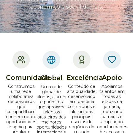
econômico e social do país.
Comunidade
Excelência
Apoio
Global
Construímos
Conteúdo de
Apoiamos
Uma rede
uma rede
alta qualidade,
talentos em
global de
colaborativa
desenvolvido
todas as
alunos, alumni
de brasileiros
em parceria
etapas da
e parceiros
que
com alunos e
jornada,
que aproxima
compartilham
alumni das
reduzindo
talentos
conhecimento,
principais
barreiras e
brasileiros das
oportunidades
escolas de
ampliando
melhores
e apoio para
negócios do
oportunidades
oportunidades
ampliar o
mundo
de acesso à
internacionais