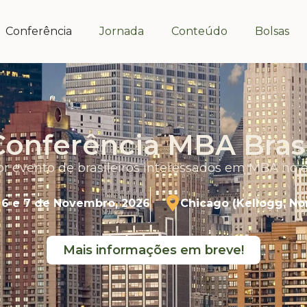
Conferência
Jornada
Conteúdo
Bolsas
Conferência MBA Brasi
r evento de brasileiros interessados em MBA no e
6 e 7 de Novembro, 2026
Chicago (Kellogg, N
Mais informações em breve!